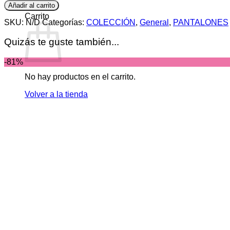
cantidad
Añadir al carrito
0
Carrito
SKU:
N/D
Categorías:
COLECCIÓN
,
General
,
PANTALONES
Quizás te guste también...
-81%
No hay productos en el carrito.
Volver a la tienda