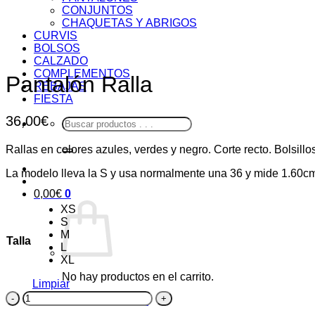
CONJUNTOS
CHAQUETAS Y ABRIGOS
CURVIS
BOLSOS
CALZADO
COMPLEMENTOS
Pantalón Ralla
REBAJAS
FIESTA
36,00
€
Buscar
por:
Rallas en colores azules, verdes y negro. Corte recto. Bolsill
La modelo lleva la S y usa normalmente una 36 y mide 1.60c
0,00
€
0
XS
S
M
Talla
L
XL
No hay productos en el carrito.
Limpiar
Pantalón
Volver a la tienda
Ralla