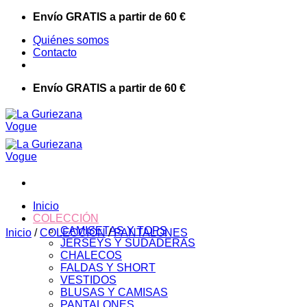
Saltar
Envío GRATIS a partir de 60 €
al
Quiénes somos
contenido
Contacto
Envío GRATIS a partir de 60 €
Inicio
COLECCIÓN
CAMISETAS Y TOPS
Inicio
/
COLECCIÓN
/
PANTALONES
JERSEYS Y SUDADERAS
CHALECOS
FALDAS Y SHORT
VESTIDOS
BLUSAS Y CAMISAS
PANTALONES