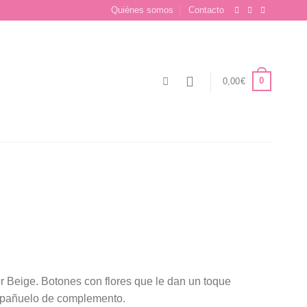
Quiénes somos
Contacto
0
0,00
€
or Beige. Botones con flores que le dan un toque
n pañuelo de complemento.