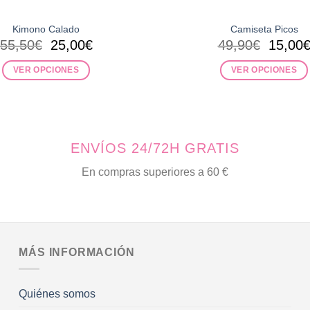
Kimono Calado
Camiseta Picos
El
El
El
55,50
€
25,00
€
49,90
€
15,00
precio
precio
precio
original
actual
origina
VER OPCIONES
VER OPCIONES
era:
es:
era:
Este
Este
55,50€.
25,00€.
49,90€
producto
producto
tiene
tiene
múltiples
múltiples
ENVÍOS 24/72H GRATIS
variantes.
variantes.
Las
Las
En compras superiores a 60 €
opciones
opciones
se
se
pueden
pueden
elegir
elegir
en
en
MÁS INFORMACIÓN
la
la
página
página
Quiénes somos
de
de
producto
producto