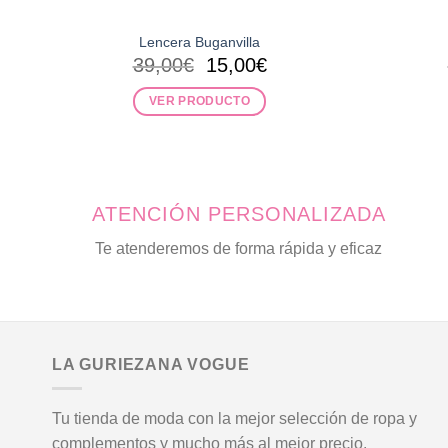
Lencera Buganvilla
El
El
39,00
€
15,00
€
precio
precio
original
actual
VER PRODUCTO
era:
es:
Este
39,00€.
15,00€.
producto
tiene
múltiples
ATENCIÓN PERSONALIZADA
variantes.
Las
Te atenderemos de forma rápida y eficaz
opciones
se
pueden
elegir
en
LA GURIEZANA VOGUE
la
página
Tu tienda de moda con la mejor selección de ropa y
de
complementos y mucho más al mejor precio.
producto