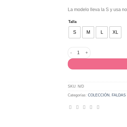
La modelo lleva la S y usa 
Talla
S
M
L
XL
Short Coco cantidad
SKU:
N/D
Categorías:
COLECCIÓN
,
FALDAS