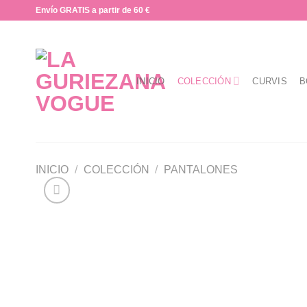
Saltar
Envío GRATIS a partir de 60 €
al
contenido
INICIO
COLECCIÓN
CURVIS
B
INICIO
/
COLECCIÓN
/
PANTALONES