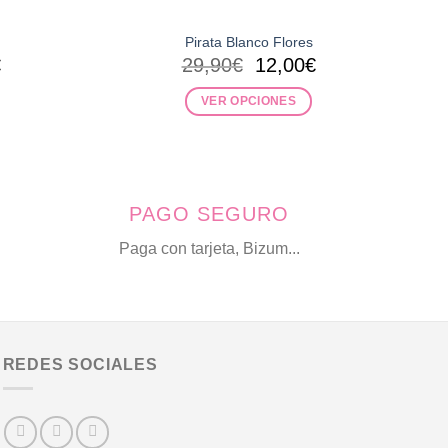
Pirata Blanco Flores
El
El
El
€
29,90
€
12,00
€
precio
precio
precio
l
actual
original
actual
VER OPCIONES
es:
era:
es:
Este
.
15,00€.
29,90€.
12,00€.
producto
tiene
múltiples
PAGO SEGURO
variantes.
Las
Paga con tarjeta, Bizum...
opciones
se
pueden
elegir
en
REDES SOCIALES
la
página
de
producto