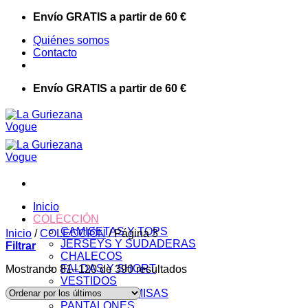
Saltar
Envío GRATIS a partir de 60 €
al
Quiénes somos
contenido
Contacto
Envío GRATIS a partir de 60 €
Inicio
COLECCIÓN
CAMISETAS Y TOPS
Inicio
/
COLECCIÓN
/
Página 3
JERSEYS Y SUDADERAS
Filtrar
CHALECOS
FALDAS Y SHORT
Mostrando 81–120 de 390 resultados
VESTIDOS
BLUSAS Y CAMISAS
PANTALONES