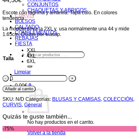
CONJUNTOS
CHAQUETAS Y ABRIGOS
Escote con lagrima y amarilla. Tapa culo. En colores
CURVIS
tendencia.
BOLSOS
CALZADO
La modelo lleva la 2XL y usa normalmente una 44 y mide
COMPLEMENTOS
1.65cm. Dudas por wasap.
REBAJAS
FIESTA
XXL
Buscar
4XL
Talla
por:
6XL
Limpiar
Blusa
Europa
0,00
€
0
cantidad
Añadir al carrito
SKU:
N/D
Categorías:
BLUSAS Y CAMISAS
,
COLECCIÓN
,
CURVIS
,
General
Quizás te guste también...
No hay productos en el carrito.
-75%
Volver a la tienda