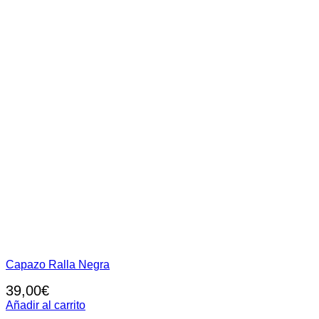
de
producto
Capazo Ralla Negra
39,00
€
Añadir al carrito