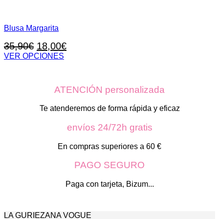
Blusa Margarita
El
El
35,90
€
18,00
€
precio
precio
VER OPCIONES
Este
original
actual
producto
era:
es:
tiene
ATENCIÓN personalizada
35,90€.
18,00€.
múltiples
variantes.
Las
Te atenderemos de forma rápida y eficaz
opciones
se
envíos 24/72h gratis
pueden
elegir
En compras superiores a 60 €
en
la
PAGO SEGURO
página
de
Paga con tarjeta, Bizum...
producto
LA GURIEZANA VOGUE