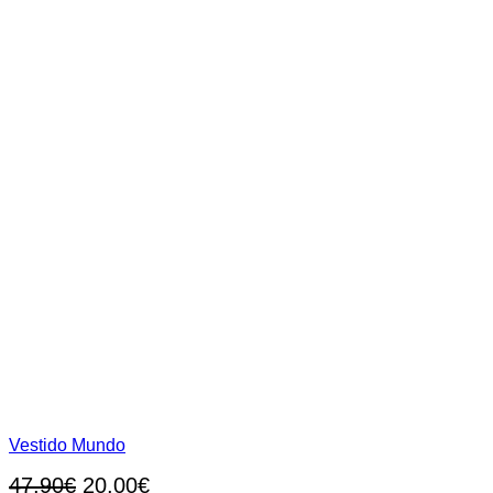
de
producto
Vestido Mundo
El
El
47,90
€
20,00
€