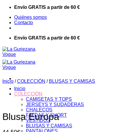
Saltar
Envío GRATIS a partir de 60 €
al
Quiénes somos
contenido
Contacto
Envío GRATIS a partir de 60 €
Inicio
/
COLECCIÓN
/
BLUSAS Y CAMISAS
Inicio
COLECCIÓN
CAMISETAS Y TOPS
JERSEYS Y SUDADERAS
CHALECOS
Blusa Europa
FALDAS Y SHORT
VESTIDOS
BLUSAS Y CAMISAS
PANTALONES
44,50
€