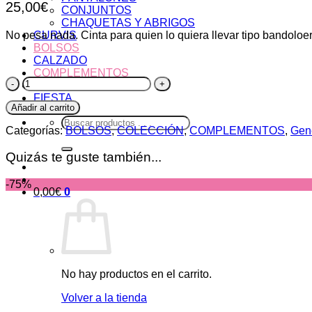
25,00
€
CONJUNTOS
CHAQUETAS Y ABRIGOS
No pesa nada. Cinta para quien lo quiera llevar tipo bandoloer
CURVIS
BOLSOS
CALZADO
COMPLEMENTOS
Bolso
REBAJAS
África
FIESTA
cantidad
Añadir al carrito
Buscar
Categorías:
BOLSOS
,
COLECCIÓN
,
COMPLEMENTOS
,
Gen
por:
Quizás te guste también...
-75%
0,00
€
0
No hay productos en el carrito.
Volver a la tienda