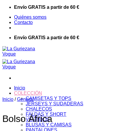
Saltar
Envío GRATIS a partir de 60 €
al
Quiénes somos
contenido
Contacto
Envío GRATIS a partir de 60 €
Inicio
COLECCIÓN
CAMISETAS Y TOPS
Inicio
/
General
JERSEYS Y SUDADERAS
CHALECOS
FALDAS Y SHORT
Bolso África
VESTIDOS
BLUSAS Y CAMISAS
PANTALONES