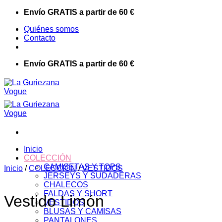
Saltar
Envío GRATIS a partir de 60 €
al
Quiénes somos
contenido
Contacto
Envío GRATIS a partir de 60 €
Inicio
COLECCIÓN
CAMISETAS Y TOPS
Inicio
/
COLECCIÓN
/
VESTIDOS
JERSEYS Y SUDADERAS
CHALECOS
FALDAS Y SHORT
Vestido Limón
VESTIDOS
BLUSAS Y CAMISAS
PANTALONES