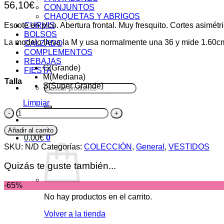
56,10
€
CONJUNTOS
CHAQUETAS Y ABRIGOS
Escote en pico. Abertura frontal. Muy fresquito. Cortes asimétr
CURVIS
BOLSOS
La modelo lleva la M y usa normalmente una 36 y mide 1.60c
CALZADO
COMPLEMENTOS
REBAJAS
G(Grande)
FIESTA
M(Mediana)
Talla
S(Super Grande)
Buscar
por:
Limpiar
Vestido
Limón
cantidad
Añadir al carrito
0,00
€
0
SKU:
N/D
Categorías:
COLECCIÓN
,
General
,
VESTIDOS
Quizás te guste también...
-65%
No hay productos en el carrito.
Volver a la tienda